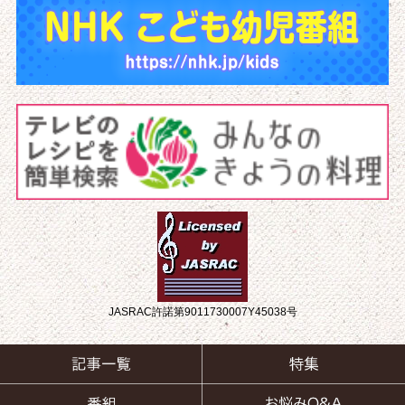
JASRAC許諾第9011730007Y45038号