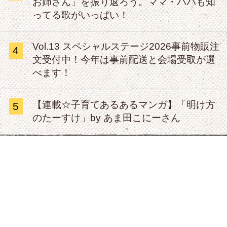
お姉さん」を振り返ろう。ママ・パパも知
ってる歌がいっぱい！
Vol.13 スペシャルステージ2026事前物販注
4
文受付中！今年は事前配送と会場受取が選
べます！
【連載☆子育てあるあるマンガ】「明け方
5
のたーすけ」by あま田こにーさん