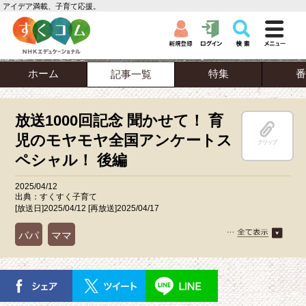
アイデア満載、子育て応援。
ホーム
特集
番
記事一覧
放送1000回記念 聞かせて！ 育
児のモヤモヤ全国アンケートス
クリップ
ペシャル！ 後編
2025/04/12
出典：すくすく子育て
[放送日]2025/04/12 [再放送]2025/04/17
パパ
ママ