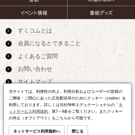
すくコムとは
会員になるとできること
よくあるご質問
お問い合わせ
サイトマップ
当サイトでは、利便性の向上、利用分析およびユーザーの皆様の
RSS
ご興味・ご関心にあった広告配信等のためにクッキー（cookie）を
利用しております。詳しくは当社NHKエデュケーショナルの「
ネ
広告出稿・パートナーシップについて
ットサービス利用規約
」第7～9条をご覧ください。またクッキー
の停止（オプトアウト）もこちらから可能です。
利用規約
|
個人情報の取り扱いについて
ネットサービス利用規約へ
閉じる