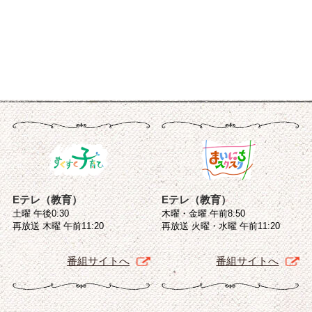
Eテレ（教育）
Eテレ（教育）
土曜 午後0:30
木曜・金曜 午前8:50
再放送 木曜 午前11:20
再放送 火曜・水曜 午前11:20
番組サイトへ
番組サイトへ