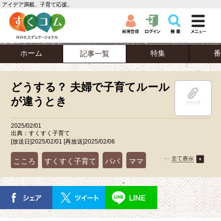
アイデア満載、子育て応援。
ホーム
特集
番
記事一覧
どうする？ 夫婦で子育てルール
が違うとき
クリップ
2025/02/01
出典：すくすく子育て
[放送日]2025/02/01 [再放送]2025/02/06
こころ
すくすく子育て
パパ
ママ
祖父母