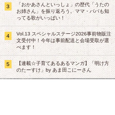
「おかあさんといっしょ」の歴代「うたの
3
お姉さん」を振り返ろう。ママ・パパも知
ってる歌がいっぱい！
Vol.13 スペシャルステージ2026事前物販注
4
文受付中！今年は事前配送と会場受取が選
べます！
【連載☆子育てあるあるマンガ】「明け方
5
のたーすけ」by あま田こにーさん