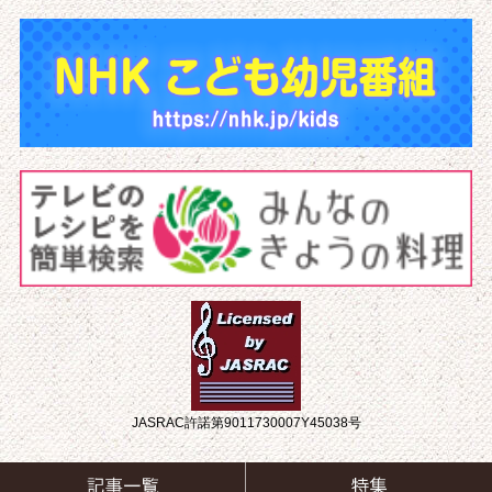
JASRAC許諾第9011730007Y45038号