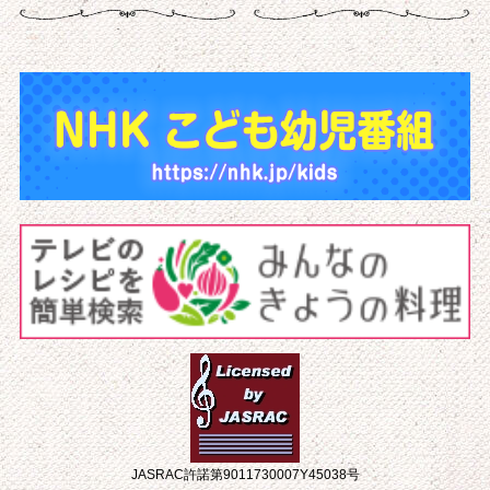
JASRAC許諾第9011730007Y45038号