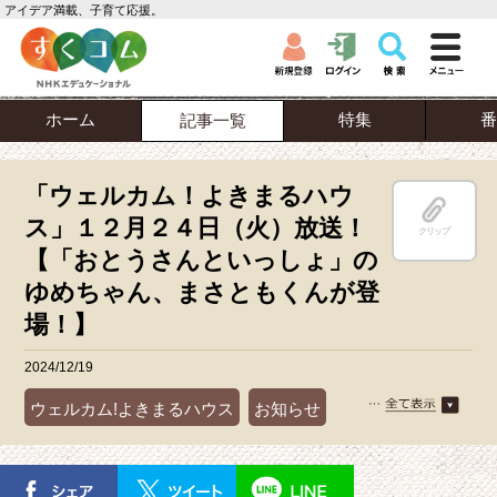
アイデア満載、子育て応援。
ホーム
特集
番
記事一覧
「ウェルカム！よきまるハウ
ス」１２月２４日（火）放送！
クリップ
【「おとうさんといっしょ」の
ゆめちゃん、まさともくんが登
場！】
2024/12/19
ウェルカム!よきまるハウス
お知らせ
番組情報