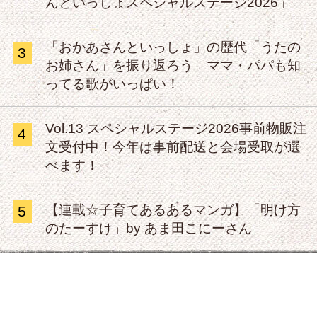
んといっしょスペシャルステージ2026」
「おかあさんといっしょ」の歴代「うたの
3
お姉さん」を振り返ろう。ママ・パパも知
ってる歌がいっぱい！
Vol.13 スペシャルステージ2026事前物販注
4
文受付中！今年は事前配送と会場受取が選
べます！
【連載☆子育てあるあるマンガ】「明け方
5
のたーすけ」by あま田こにーさん