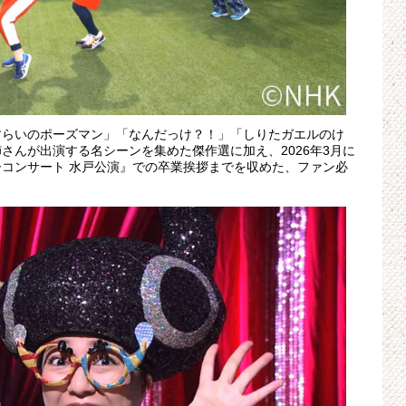
すらいのポーズマン」「なんだっけ？！」「しりたガエルのけ
さんが出演する名シーンを集めた傑作選に加え、2026年3月に
コンサート 水戸公演』での卒業挨拶までを収めた、ファン必