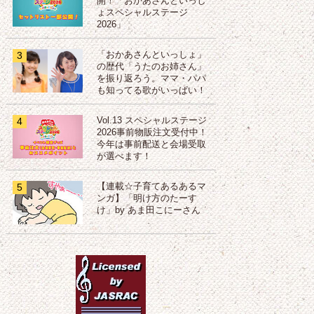
開！「おかあさんといっし
ょスペシャルステージ
2026」
3
「おかあさんといっしょ」
の歴代「うたのお姉さん」
を振り返ろう。ママ・パパ
も知ってる歌がいっぱい！
4
Vol.13 スペシャルステージ
2026事前物販注文受付中！
今年は事前配送と会場受取
が選べます！
5
【連載☆子育てあるあるマ
ンガ】「明け方のたーす
け」by あま田こにーさん