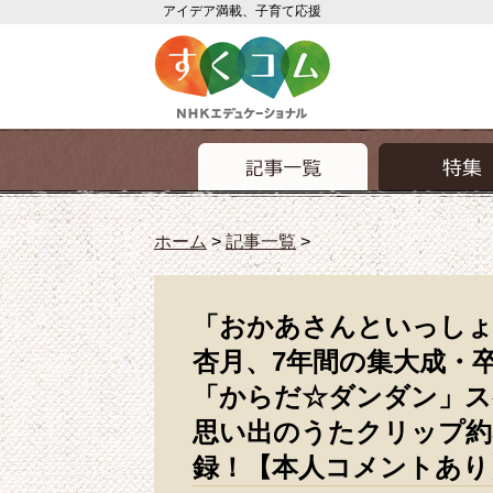
アイデア満載、子育て応援
ホーム
>
記事一覧
>
「おかあさんといっしょ」体操のお姉さん
か思い出のうたクリップ約30曲に豪華特
「おかあさんといっしょ
杏月、7年間の集大成・
「からだ☆ダンダン」ス
思い出のうたクリップ約
録！【本人コメントあり