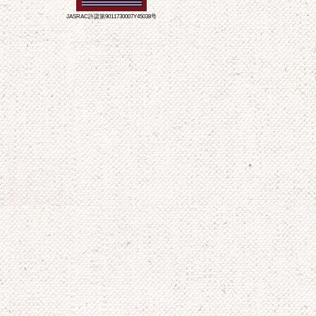
JASRAC許諾第9011730007Y45038号