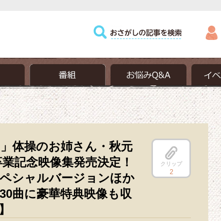
・秋元杏月、7年間の集大成・卒業記念映像集発売決定！「か
典映像も収録！【本人コメントあり】
」体操のお姉さん・秋元
卒業記念映像集発売決定！
クリップ
2
ペシャルバージョンほか
30曲に豪華特典映像も収
】