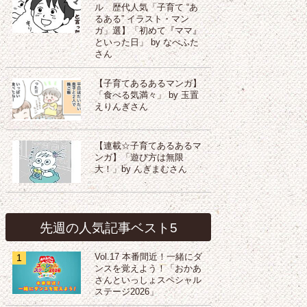
ル 歴代人気「子育て “あ
るある” イラスト・マン
ガ」選】「初めて『ママ』
といった日」 by なべふた
さん
【子育てあるあるマンガ】
「食べる気満々」 by 玉置
えりんぎさん
【連載☆子育てあるあるマ
ンガ】「遊び方は無限
大！」by んぎまむさん
先週の人気記事ベスト5
1
Vol.17 本番間近！一緒にダ
ンスを覚えよう！「おかあ
さんといっしょスペシャル
ステージ2026」