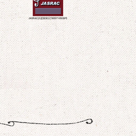
JASRAC許諾第9011730007Y45038号