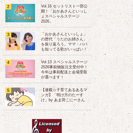
2
Vol.16 セットリスト一部公
開！「おかあさんといっし
ょスペシャルステージ
2026」
3
「おかあさんといっしょ」
の歴代「うたのお姉さん」
を振り返ろう。ママ・パパ
も知ってる歌がいっぱい！
4
Vol.13 スペシャルステージ
2026事前物販注文受付中！
今年は事前配送と会場受取
が選べます！
5
【連載☆子育てあるあるマ
ンガ】「明け方のたーす
け」by あま田こにーさん