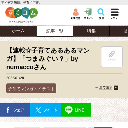
アイデア満載、子育て応援。
ホーム
特集
番
記事一覧
【連載☆子育てあるあるマン
ガ】「つまみぐい？」by
クリップ
numaccoさん
2022/01/28
子育てマンガ・イラスト