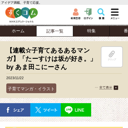
アイデア満載、子育て応援。
ホーム
特集
番
記事一覧
【連載☆子育てあるあるマン
ガ】「たーすけは坂が好き。」
クリップ
by あま田こにーさん
2023/11/22
子育てマンガ・イラスト