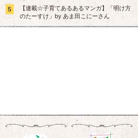
【連載☆子育てあるあるマンガ】「明け方
5
のたーすけ」by あま田こにーさん