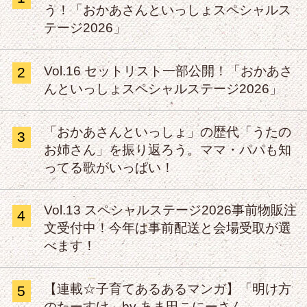
う！「おかあさんといっしょスペシャルス
テージ2026」
Vol.16 セットリスト一部公開！「おかあさ
2
んといっしょスペシャルステージ2026」
「おかあさんといっしょ」の歴代「うたの
3
お姉さん」を振り返ろう。ママ・パパも知
ってる歌がいっぱい！
Vol.13 スペシャルステージ2026事前物販注
4
文受付中！今年は事前配送と会場受取が選
べます！
【連載☆子育てあるあるマンガ】「明け方
5
のたーすけ」by あま田こにーさん