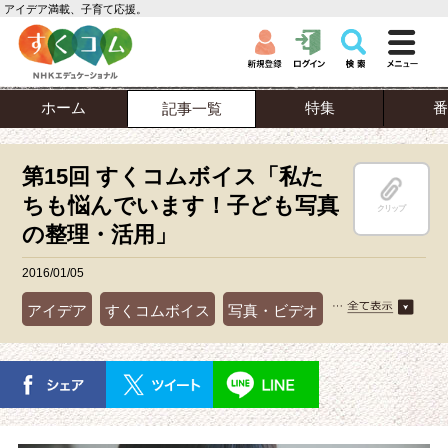
アイデア満載、子育て応援。
ホーム
特集
番
記事一覧
第15回 すくコムボイス「私た
ちも悩んでいます！子ども写真
クリップ
の整理・活用」
2016/01/05
アイデア
すくコムボイス
写真・ビデオ