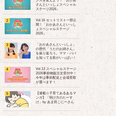
ンスを覚えよう！「おかあ
さんといっしょスペシャル
ステージ2026」
2
Vol.16 セットリスト一部公
開！「おかあさんといっし
ょスペシャルステージ
2026」
3
「おかあさんといっしょ」
の歴代「うたのお姉さん」
を振り返ろう。ママ・パパ
も知ってる歌がいっぱい！
4
Vol.13 スペシャルステージ
2026事前物販注文受付中！
今年は事前配送と会場受取
が選べます！
5
【連載☆子育てあるあるマ
ンガ】「明け方のたーす
け」by あま田こにーさん