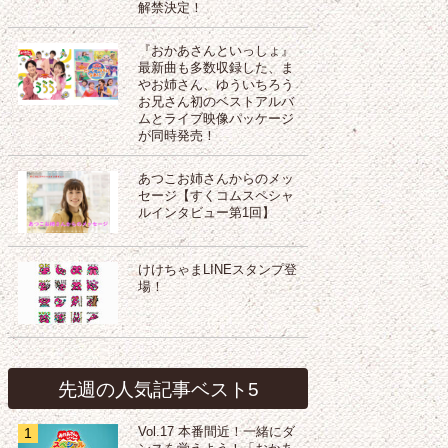
解禁決定！
『おかあさんといっしょ』
最新曲も多数収録した、ま
やお姉さん、ゆういちろう
お兄さん初のベストアルバ
ムとライブ映像パッケージ
が同時発売！
あつこお姉さんからのメッ
セージ【すくコムスペシャ
ルインタビュー第1回】
けけちゃまLINEスタンプ登
場！
先週の人気記事ベスト5
1
Vol.17 本番間近！一緒にダ