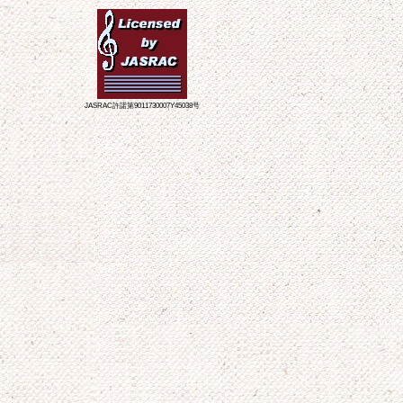
JASRAC許諾第9011730007Y45038号