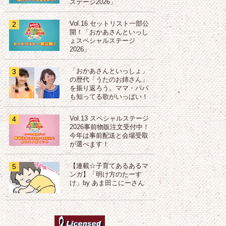
ステージ2026」
2
Vol.16 セットリスト一部公
開！「おかあさんといっし
ょスペシャルステージ
2026」
3
「おかあさんといっしょ」
の歴代「うたのお姉さん」
を振り返ろう。ママ・パパ
も知ってる歌がいっぱい！
4
Vol.13 スペシャルステージ
2026事前物販注文受付中！
今年は事前配送と会場受取
が選べます！
5
【連載☆子育てあるあるマ
ンガ】「明け方のたーす
け」by あま田こにーさん