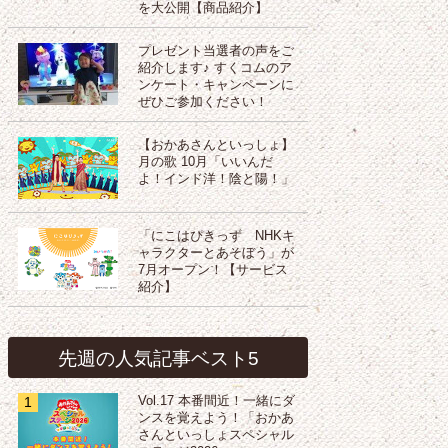
を大公開【商品紹介】
プレゼント当選者の声をご
紹介します♪ すくコムのア
ンケート・キャンペーンに
ぜひご参加ください！
【おかあさんといっしょ】
月の歌 10月「いいんだ
よ！インド洋！陰と陽！」
「にこはぴきっず NHKキ
ャラクターとあそぼう」が
7月オープン！【サービス
紹介】
先週の人気記事ベスト5
1
Vol.17 本番間近！一緒にダ
ンスを覚えよう！「おかあ
さんといっしょスペシャル