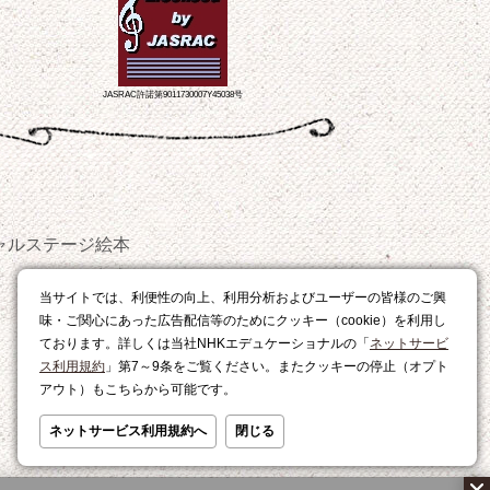
JASRAC許諾第9011730007Y45038号
ャルステージ
絵本
おやつ
当サイトでは、利便性の向上、利用分析およびユーザーの皆様のご興
レシピ
味・ご関心にあった広告配信等のためにクッキー（cookie）を利用し
ております。詳しくは当社NHKエデュケーショナルの「
ネットサービ
ス利用規約
」第7～9条をご覧ください。またクッキーの停止（オプト
アウト）もこちらから可能です。
ネットサービス利用規約へ
閉じる