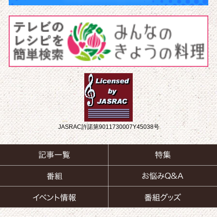
JASRAC許諾第9011730007Y45038号