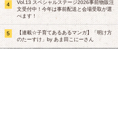
Vol.13 スペシャルステージ2026事前物販注
4
文受付中！今年は事前配送と会場受取が選
べます！
【連載☆子育てあるあるマンガ】「明け方
5
のたーすけ」by あま田こにーさん