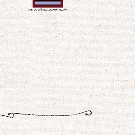
JASRAC許諾第9011730007Y45038号