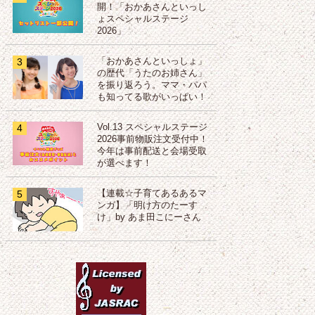
開！「おかあさんといっし
ょスペシャルステージ
2026」
3
「おかあさんといっしょ」
の歴代「うたのお姉さん」
を振り返ろう。ママ・パパ
も知ってる歌がいっぱい！
4
Vol.13 スペシャルステージ
2026事前物販注文受付中！
今年は事前配送と会場受取
が選べます！
5
【連載☆子育てあるあるマ
ンガ】「明け方のたーす
け」by あま田こにーさん