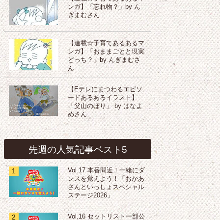
ンガ】「忘れ物？」by ん
ぎまむさん
【連載☆子育てあるあるマ
ンガ】「おままごとと現実
どっち？」by んぎまむさ
ん
【Eテレにまつわるエピソ
ードあるあるイラスト】
「父山のぼり」 by はなよ
めさん
先週の人気記事ベスト5
1
Vol.17 本番間近！一緒にダ
ンスを覚えよう！「おかあ
さんといっしょスペシャル
ステージ2026」
2
Vol.16 セットリスト一部公