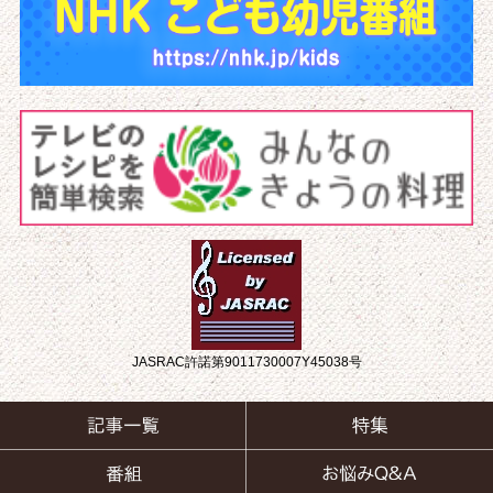
JASRAC許諾第9011730007Y45038号