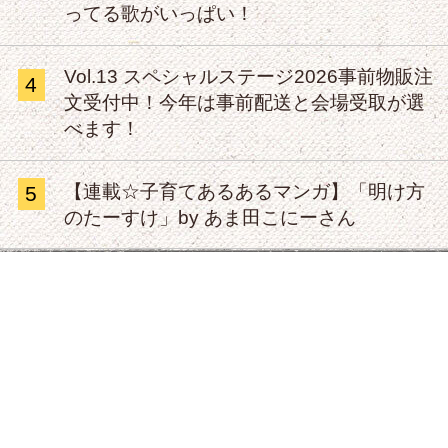
ってる歌がいっぱい！
Vol.13 スペシャルステージ2026事前物販注
4
文受付中！今年は事前配送と会場受取が選
べます！
【連載☆子育てあるあるマンガ】「明け方
5
のたーすけ」by あま田こにーさん