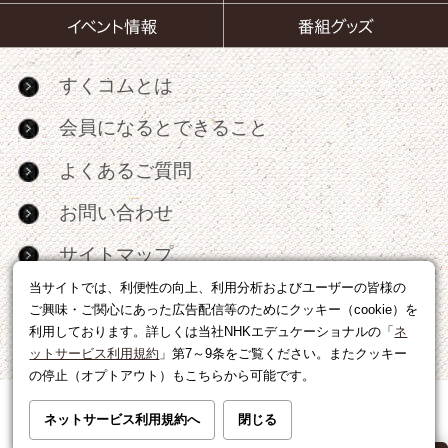
すくコムとは
会員になるとできること
よくあるご質問
お問い合わせ
サイトマップ
当サイトでは、利便性の向上、利用分析およびユーザーの皆様の
RSS
ご興味・ご関心にあった広告配信等のためにクッキー（cookie）を
利用しております。詳しくは当社NHKエデュケーショナルの「
ネ
広告出稿・パートナーシップについて
ットサービス利用規約
」第7～9条をご覧ください。またクッキー
の停止（オプトアウト）もこちらから可能です。
利用規約
|
個人情報の取り扱いについて
ネットサービス利用規約へ
閉じる
運営会社
|
広告に関するお問い合わせ