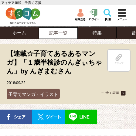
アイデア満載、子育て応援。
ホーム
特集
番
記事一覧
【連載☆子育てあるあるマン
ガ】「１歳半検診のんぎぃちゃ
クリップ
ん」by んぎまむさん
2018/09/22
子育てマンガ・イラスト