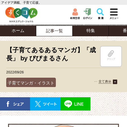
アイデア満載、子育て応援。
ホーム
特集
番
記事一覧
【子育てあるあるマンガ】「成
長」 by ぴぴまるさん
クリップ
2022/09/26
子育てマンガ・イラスト