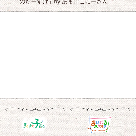
のたーすけ」by あま田こにーさん