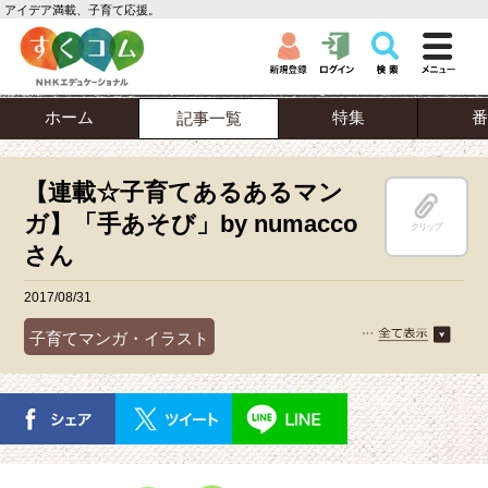
アイデア満載、子育て応援。
ホーム
特集
番
記事一覧
【連載☆子育てあるあるマン
ガ】「手あそび」by numacco
クリップ
さん
2017/08/31
子育てマンガ・イラスト