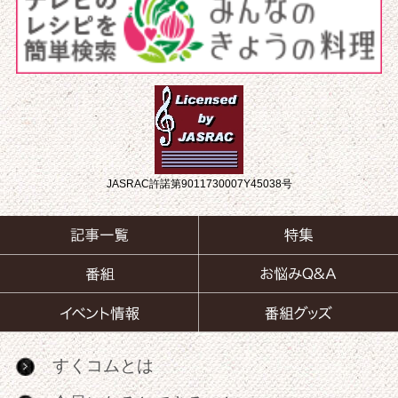
JASRAC許諾第9011730007Y45038号
すくコムとは