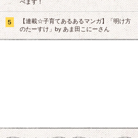
べます！
【連載☆子育てあるあるマンガ】「明け方
5
のたーすけ」by あま田こにーさん