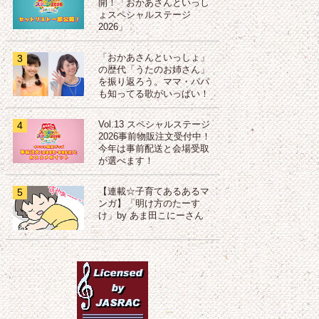
開！「おかあさんといっし
ょスペシャルステージ
2026」
3
「おかあさんといっしょ」
の歴代「うたのお姉さん」
を振り返ろう。ママ・パパ
も知ってる歌がいっぱい！
4
Vol.13 スペシャルステージ
2026事前物販注文受付中！
今年は事前配送と会場受取
が選べます！
5
【連載☆子育てあるあるマ
ンガ】「明け方のたーす
け」by あま田こにーさん