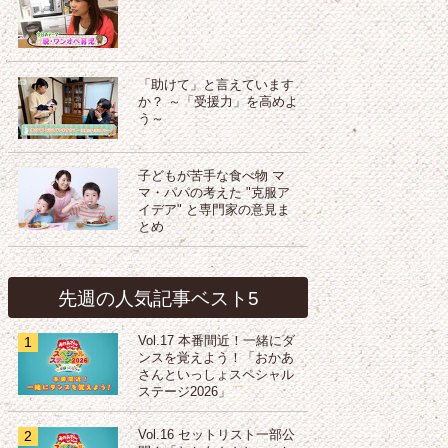
「助けて」と言えています
か？ ～「受援力」を高めよ
う～
子どもが苦手な食べ物 マ
マ・パパの考えた "克服ア
イデア" と専門家の意見ま
とめ
先週の人気記事ベスト5
1
Vol.17 本番間近！一緒にダ
ンスを覚えよう！「おかあ
さんといっしょスペシャル
ステージ2026」
2
Vol.16 セットリスト一部公