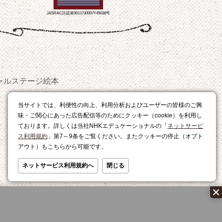
JASRAC許諾第9011730007Y45038号
ャルステージ
絵本
おやつ
当サイトでは、利便性の向上、利用分析およびユーザーの皆様のご興
レシピ
味・ご関心にあった広告配信等のためにクッキー（cookie）を利用し
ております。詳しくは当社NHKエデュケーショナルの「
ネットサービ
ス利用規約
」第7～9条をご覧ください。またクッキーの停止（オプト
アウト）もこちらから可能です。
ネットサービス利用規約へ
閉じる