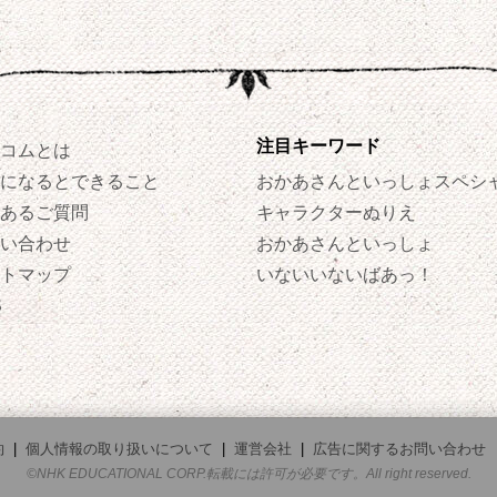
注目キーワード
コムとは
になるとできること
おかあさんといっしょスペシ
あるご質問
キャラクターぬりえ
い合わせ
おかあさんといっしょ
トマップ
いないいないばあっ！
S
約
|
個人情報の取り扱いについて
|
運営会社
|
広告に関するお問い合わせ
©NHK EDUCATIONAL CORP.転載には許可が必要です。All right reserved.