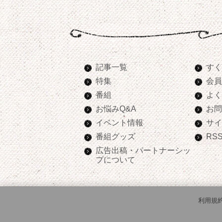
記事一覧
すく
特集
会員
番組
よく
お悩みQ&A
お問
イベント情報
サイ
番組グッズ
RS
広告出稿・パートナーシッ
プについて
利用規