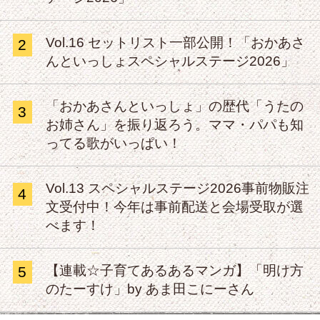
Vol.16 セットリスト一部公開！「おかあさ
2
んといっしょスペシャルステージ2026」
「おかあさんといっしょ」の歴代「うたの
3
お姉さん」を振り返ろう。ママ・パパも知
ってる歌がいっぱい！
Vol.13 スペシャルステージ2026事前物販注
4
文受付中！今年は事前配送と会場受取が選
べます！
【連載☆子育てあるあるマンガ】「明け方
5
のたーすけ」by あま田こにーさん