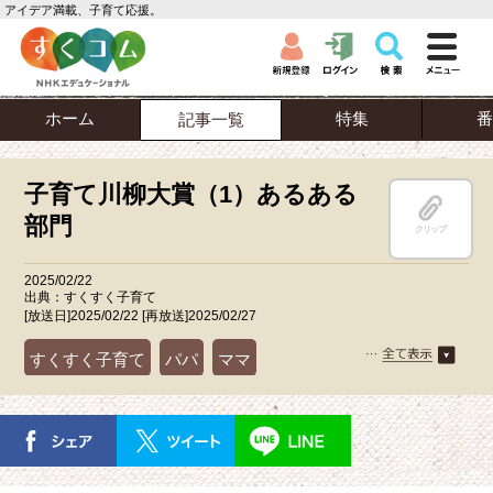
アイデア満載、子育て応援。
ホーム
特集
番
記事一覧
子育て川柳大賞（1）あるある
部門
クリップ
2025/02/22
出典：すくすく子育て
[放送日]2025/02/22 [再放送]2025/02/27
すくすく子育て
パパ
ママ