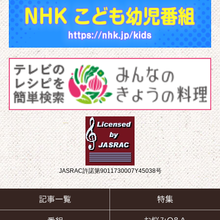
JASRAC許諾第9011730007Y45038号