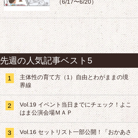
（6/17〜6/20）
先週の人気記事ベスト5
主体性の育て方（1）自由とわがままの境
1
界線
Vol.19 イベント当日までにチェック！よこ
2
はま公演会場ＭＡＰ
Vol.16 セットリスト一部公開！「おかあさ
3