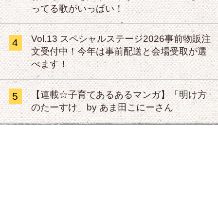
ってる歌がいっぱい！
Vol.13 スペシャルステージ2026事前物販注
4
文受付中！今年は事前配送と会場受取が選
べます！
【連載☆子育てあるあるマンガ】「明け方
5
のたーすけ」by あま田こにーさん