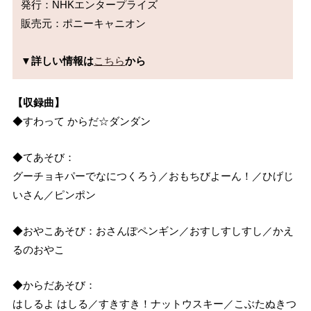
発行：NHKエンタープライズ

販売元：ポニーキャニオン

▼詳しい情報は
こちら
から
【収録曲】
◆すわって からだ☆ダンダン
◆てあそび：
グーチョキパーでなにつくろう／おもちびよーん！／ひげじ
いさん／ピンポン
◆おやこあそび：おさんぽペンギン／おすしすしすし／かえ
るのおやこ
◆からだあそび：
はしるよ はしる／すきすき！ナットウスキー／こぶたぬきつ