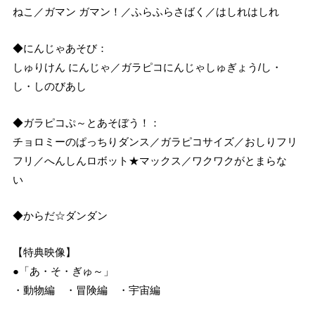
ねこ／ガマン ガマン！／ふらふらさばく／はしれはしれ
◆にんじゃあそび：
しゅりけん にんじゃ／ガラピコにんじゃしゅぎょう/し・
し・しのびあし
◆ガラピコぷ～とあそぼう！：
チョロミーのぱっちりダンス／ガラピコサイズ／おしりフリ
フリ／へんしんロボット★マックス／ワクワクがとまらな
い
◆からだ☆ダンダン
【特典映像】
●「あ・そ・ぎゅ～」
・動物編 ・冒険編 ・宇宙編