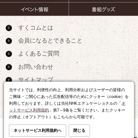
すくコムとは
会員になるとできること
よくあるご質問
お問い合わせ
サイトマップ
当サイトでは、利便性の向上、利用分析およびユーザーの皆様の
RSS
ご興味・ご関心にあった広告配信等のためにクッキー（cookie）を
利用しております。詳しくは当社NHKエデュケーショナルの「
ネ
広告出稿・パートナーシップについて
ットサービス利用規約
」第7～9条をご覧ください。またクッキー
の停止（オプトアウト）もこちらから可能です。
利用規約
|
個人情報の取り扱いについて
ネットサービス利用規約へ
閉じる
運営会社
|
広告に関するお問い合わせ