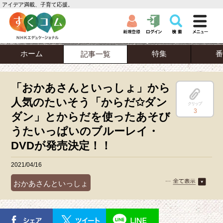
アイデア満載、子育て応援。
ホーム
特集
番
記事一覧
「おかあさんといっしょ」から
人気のたいそう「からだ✩ダン
クリップ
3
ダン」とからだを使ったあそび
うたいっぱいのブルーレイ・
DVDが発売決定！！
2021/04/16
おかあさんといっしょ