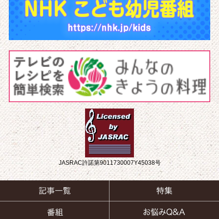
JASRAC許諾第9011730007Y45038号