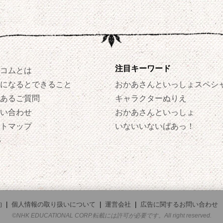
注目キーワード
コムとは
になるとできること
おかあさんといっしょスペシ
あるご質問
キャラクターぬりえ
い合わせ
おかあさんといっしょ
トマップ
いないいないばあっ！
S
約
|
個人情報の取り扱いについて
|
運営会社
|
広告に関するお問い合わせ
©NHK EDUCATIONAL CORP.転載には許可が必要です。All right reserved.