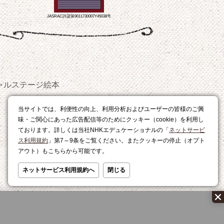
JASRAC許諾第9011730007Y45038号
ャルステージ
絵本
おやつ
当サイトでは、利便性の向上、利用分析およびユーザーの皆様のご興
レシピ
味・ご関心にあった広告配信等のためにクッキー（cookie）を利用し
ております。詳しくは当社NHKエデュケーショナルの「
ネットサービ
ス利用規約
」第7～9条をご覧ください。またクッキーの停止（オプト
アウト）もこちらから可能です。
ネットサービス利用規約へ
閉じる