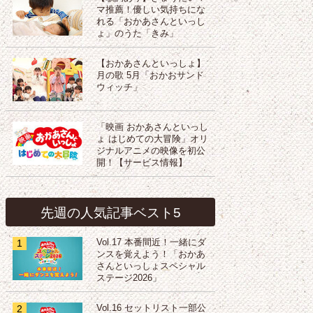
マ推薦！優しい気持ちにな
れる「おかあさんといっし
ょ」のうた「きみ」
【おかあさんといっしょ】
月の歌 5月「おかおサンド
ウィッチ」
「映画 おかあさんといっし
ょ はじめての大冒険」オリ
ジナルアニメの映像を初公
開！【サービス情報】
先週の人気記事ベスト5
1
Vol.17 本番間近！一緒にダ
ンスを覚えよう！「おかあ
さんといっしょスペシャル
ステージ2026」
2
Vol.16 セットリスト一部公