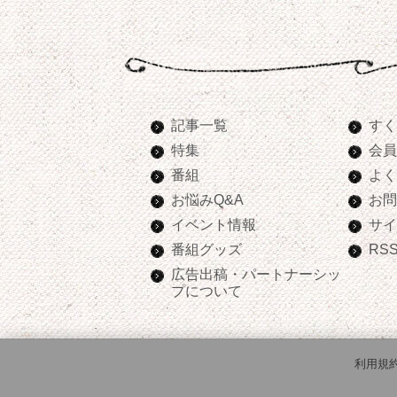
記事一覧
すく
特集
会員
番組
よく
お悩みQ&A
お問
イベント情報
サイ
番組グッズ
RS
広告出稿・パートナーシッ
プについて
利用規