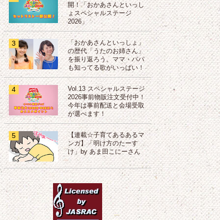
開！「おかあさんといっし
ょスペシャルステージ
2026」
3
「おかあさんといっしょ」
の歴代「うたのお姉さん」
を振り返ろう。ママ・パパ
も知ってる歌がいっぱい！
4
Vol.13 スペシャルステージ
2026事前物販注文受付中！
今年は事前配送と会場受取
が選べます！
5
【連載☆子育てあるあるマ
ンガ】「明け方のたーす
け」by あま田こにーさん