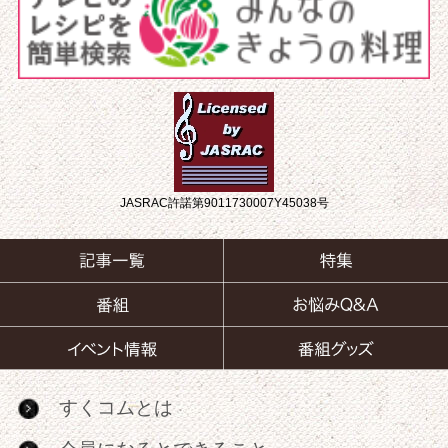
JASRAC許諾第9011730007Y45038号
すくコムとは