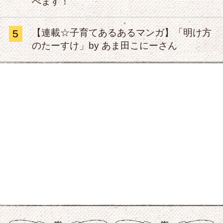
べます！
【連載☆子育てあるあるマンガ】「明け方
5
のたーすけ」by あま田こにーさん