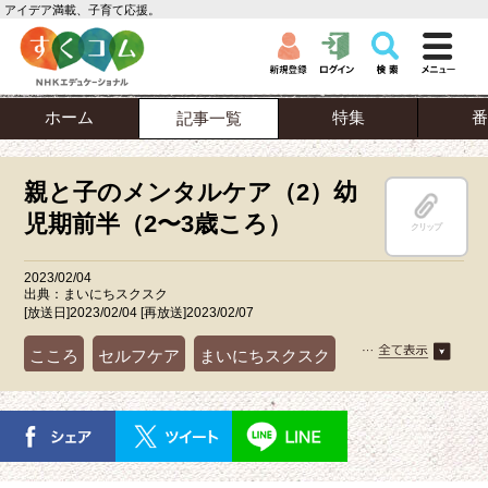
アイデア満載、子育て応援。
ホーム
特集
番
記事一覧
親と子のメンタルケア（2）幼
児期前半（2〜3歳ころ）
クリップ
2023/02/04
出典：まいにちスクスク
[放送日]2023/02/04 [再放送]2023/02/07
こころ
セルフケア
まいにちスクスク