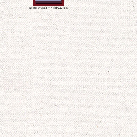
JASRAC許諾第9011730007Y45038号