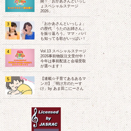
開！「おかあさんといっし
ょスペシャルステージ
2026」
3
「おかあさんといっしょ」
の歴代「うたのお姉さん」
を振り返ろう。ママ・パパ
も知ってる歌がいっぱい！
4
Vol.13 スペシャルステージ
2026事前物販注文受付中！
今年は事前配送と会場受取
が選べます！
5
【連載☆子育てあるあるマ
ンガ】「明け方のたーす
け」by あま田こにーさん