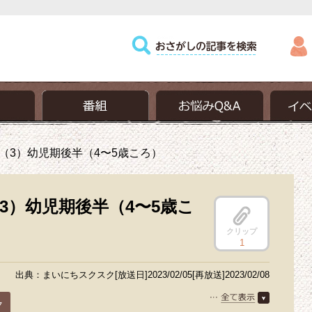
（3）幼児期後半（4〜5歳ころ）
3）幼児期後半（4〜5歳こ
クリップ
1
出典：まいにちスクスク[放送日]2023/02/05[再放送]2023/02/08
ク