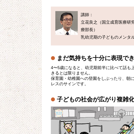
講師：

立花良之（国立成育医療研究
療部長）

まだ気持ちを十分に表現で
4〜5歳になると、幼児期前半に比べて話も
きるとは限りません。
保育園・幼稚園への登園をしぶったり、朝
レスのサインです。
子どもの社会が広がり複雑