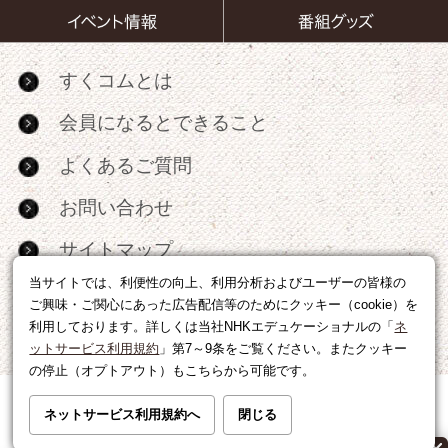
すくコムとは
会員になるとできること
よくあるご質問
お問い合わせ
サイトマップ
当サイトでは、利便性の向上、利用分析およびユーザーの皆様の
RSS
ご興味・ご関心にあった広告配信等のためにクッキー（cookie）を
利用しております。詳しくは当社NHKエデュケーショナルの「
ネ
広告出稿・パートナーシップについて
ットサービス利用規約
」第7～9条をご覧ください。またクッキー
の停止（オプトアウト）もこちらから可能です。
利用規約
|
個人情報の取り扱いについて
ネットサービス利用規約へ
閉じる
運営会社
|
広告に関するお問い合わせ