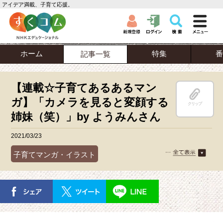
アイデア満載、子育て応援。
ホーム
特集
番
記事一覧
【連載☆子育てあるあるマン
ガ】「カメラを見ると変顔する
クリップ
姉妹（笑）」by ようみんさん
2021/03/23
子育てマンガ・イラスト