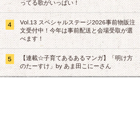
ってる歌がいっぱい！
Vol.13 スペシャルステージ2026事前物販注
4
文受付中！今年は事前配送と会場受取が選
べます！
【連載☆子育てあるあるマンガ】「明け方
5
のたーすけ」by あま田こにーさん