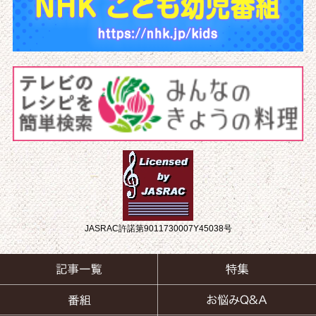
JASRAC許諾第9011730007Y45038号