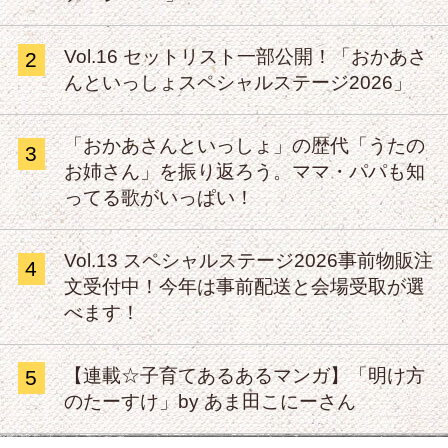
Vol.16 セットリスト一部公開！「おかあさ
2
んといっしょスペシャルステージ2026」
「おかあさんといっしょ」の歴代「うたの
3
お姉さん」を振り返ろう。ママ・パパも知
ってる歌がいっぱい！
Vol.13 スペシャルステージ2026事前物販注
4
文受付中！今年は事前配送と会場受取が選
べます！
【連載☆子育てあるあるマンガ】「明け方
5
のたーすけ」by あま田こにーさん