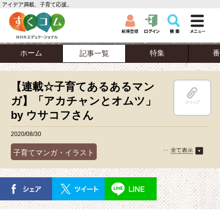
アイデア満載、子育て応援。
ホーム
特集
番
記事一覧
【連載☆子育てあるあるマン
ガ】「アカチャンとオムツ」
クリップ
by ウサコフさん
2020/08/30
子育てマンガ・イラスト