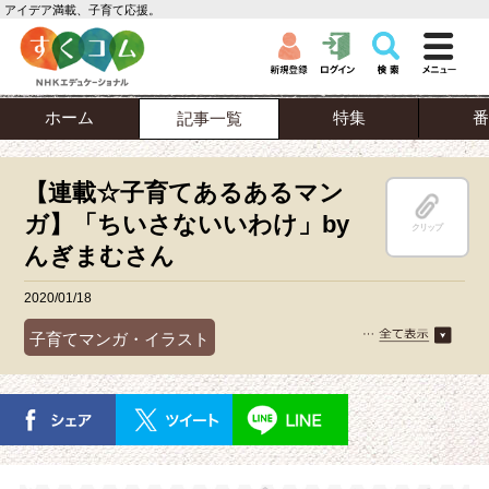
アイデア満載、子育て応援。
ホーム
特集
番
記事一覧
【連載☆子育てあるあるマン
ガ】「ちいさないいわけ」by
クリップ
んぎまむさん
2020/01/18
子育てマンガ・イラスト