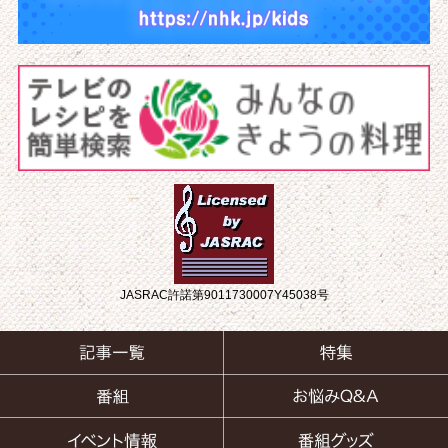
JASRAC許諾第9011730007Y45038号