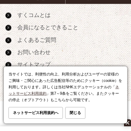
すくコムとは
会員になるとできること
よくあるご質問
お問い合わせ
サイトマップ
当サイトでは、利便性の向上、利用分析およびユーザーの皆様の
RSS
ご興味・ご関心にあった広告配信等のためにクッキー（cookie）を
利用しております。詳しくは当社NHKエデュケーショナルの「
ネ
広告出稿・パートナーシップについて
ットサービス利用規約
」第7～9条をご覧ください。またクッキー
の停止（オプトアウト）もこちらから可能です。
利用規約
|
個人情報の取り扱いについて
ネットサービス利用規約へ
閉じる
運営会社
|
広告に関するお問い合わせ
©NHK EDUCATIONAL CORP.転載には許可が必要です。