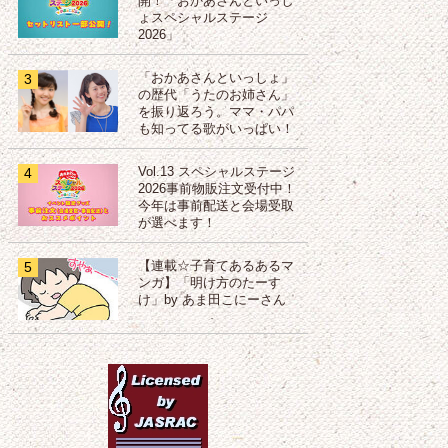
開！「おかあさんといっし
ょスペシャルステージ
2026」
3
「おかあさんといっしょ」
の歴代「うたのお姉さん」
を振り返ろう。ママ・パパ
も知ってる歌がいっぱい！
4
Vol.13 スペシャルステージ
2026事前物販注文受付中！
今年は事前配送と会場受取
が選べます！
5
【連載☆子育てあるあるマ
ンガ】「明け方のたーす
け」by あま田こにーさん