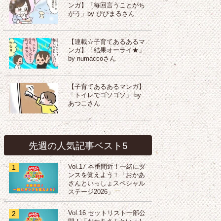
ンガ】「毎回言うことがち
がう」by ぴぴまるさん
【連載☆子育てあるあるマ
ンガ】「結果オーライ★」
by numaccoさん
【子育てあるあるマンガ】
「トイレでゴソゴソ」 by
あつこさん
先週の人気記事ベスト5
1
Vol.17 本番間近！一緒にダ
ンスを覚えよう！「おかあ
さんといっしょスペシャル
ステージ2026」
2
Vol.16 セットリスト一部公