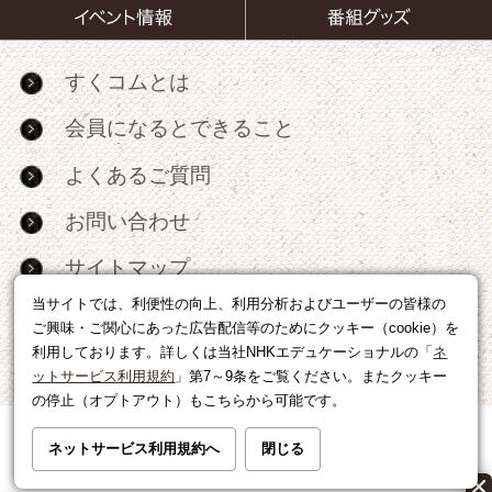
すくコムとは
会員になるとできること
よくあるご質問
お問い合わせ
サイトマップ
当サイトでは、利便性の向上、利用分析およびユーザーの皆様の
RSS
ご興味・ご関心にあった広告配信等のためにクッキー（cookie）を
利用しております。詳しくは当社NHKエデュケーショナルの「
ネ
広告出稿・パートナーシップについて
ットサービス利用規約
」第7～9条をご覧ください。またクッキー
の停止（オプトアウト）もこちらから可能です。
利用規約
|
個人情報の取り扱いについて
ネットサービス利用規約へ
閉じる
運営会社
|
広告に関するお問い合わせ