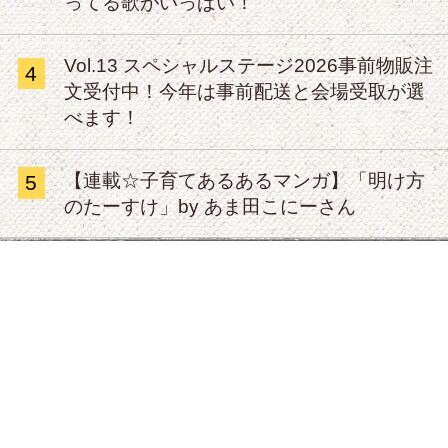
ってる歌がいっぱい！
Vol.13 スペシャルステージ2026事前物販注
4
文受付中！今年は事前配送と会場受取が選
べます！
【連載☆子育てあるあるマンガ】「明け方
5
のたーすけ」by あま田こにーさん