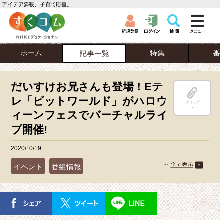
アイデア満載、子育て応援。
ホーム
特集
番
記事一覧
だいすけお兄さんも登場！Eテ
レ「ビットワールド」がハロウ
クリップ
1
ィーンフェスでバーチャルライ
ブ開催!
2020/10/19
イベント
番組情報