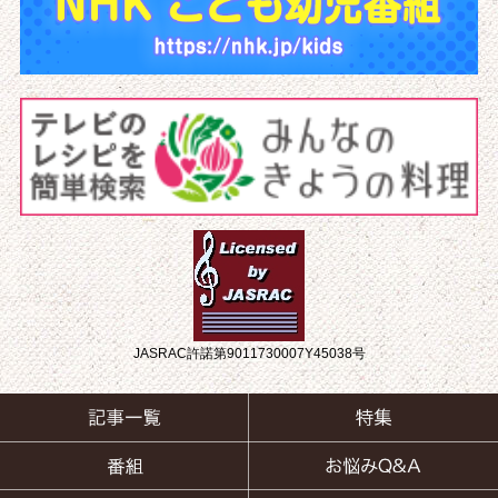
JASRAC許諾第9011730007Y45038号