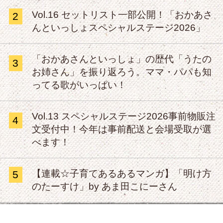
Vol.16 セットリスト一部公開！「おかあさ
2
んといっしょスペシャルステージ2026」
「おかあさんといっしょ」の歴代「うたの
3
お姉さん」を振り返ろう。ママ・パパも知
ってる歌がいっぱい！
Vol.13 スペシャルステージ2026事前物販注
4
文受付中！今年は事前配送と会場受取が選
べます！
【連載☆子育てあるあるマンガ】「明け方
5
のたーすけ」by あま田こにーさん