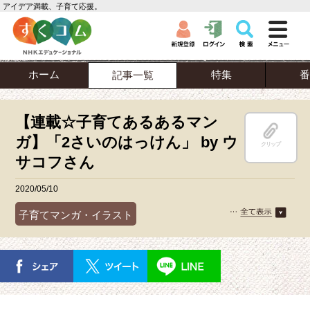
アイデア満載、子育て応援。
ホーム
特集
番
記事一覧
【連載☆子育てあるあるマン
ガ】「2さいのはっけん」 by ウ
クリップ
サコフさん
2020/05/10
子育てマンガ・イラスト