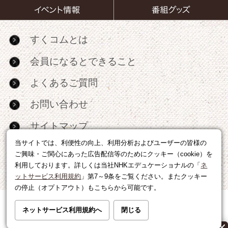
すくコムとは
会員になるとできること
よくあるご質問
お問い合わせ
サイトマップ
当サイトでは、利便性の向上、利用分析およびユーザーの皆様の
RSS
ご興味・ご関心にあった広告配信等のためにクッキー（cookie）を
利用しております。詳しくは当社NHKエデュケーショナルの「
ネ
広告出稿・パートナーシップについて
ットサービス利用規約
」第7～9条をご覧ください。またクッキー
の停止（オプトアウト）もこちらから可能です。
利用規約
|
個人情報の取り扱いについて
ネットサービス利用規約へ
閉じる
運営会社
|
広告に関するお問い合わせ