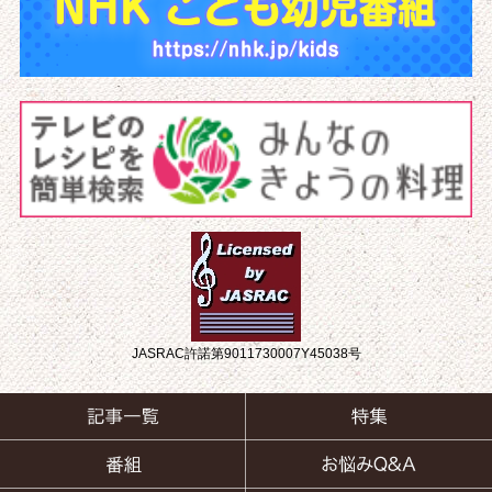
JASRAC許諾第9011730007Y45038号