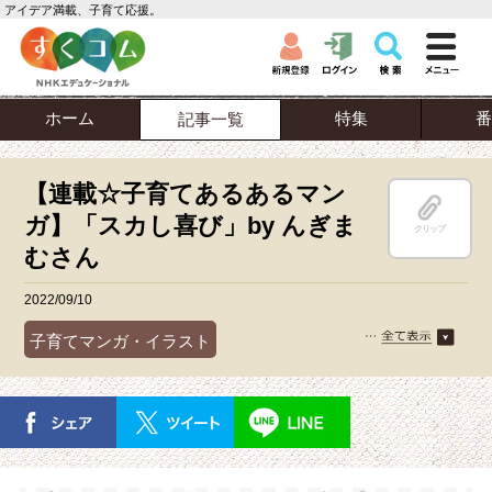
アイデア満載、子育て応援。
ホーム
特集
番
記事一覧
【連載☆子育てあるあるマン
ガ】「スカし喜び」by んぎま
クリップ
むさん
2022/09/10
子育てマンガ・イラスト