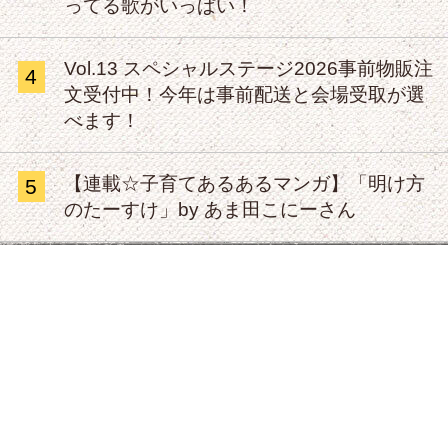
ってる歌がいっぱい！
Vol.13 スペシャルステージ2026事前物販注
4
文受付中！今年は事前配送と会場受取が選
べます！
【連載☆子育てあるあるマンガ】「明け方
5
のたーすけ」by あま田こにーさん