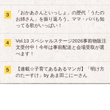
「おかあさんといっしょ」の歴代「うたの
3
お姉さん」を振り返ろう。ママ・パパも知
ってる歌がいっぱい！
Vol.13 スペシャルステージ2026事前物販注
4
文受付中！今年は事前配送と会場受取が選
べます！
【連載☆子育てあるあるマンガ】「明け方
5
のたーすけ」by あま田こにーさん