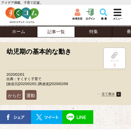
アイデア満載、子育て応援。
ホーム
特集
番
記事一覧
幼児期の基本的な動き
クリップ
2
2020/02/01
出典：すくすく子育て
[放送日]2020/02/01 [再放送]2020/02/08
からだ
運動