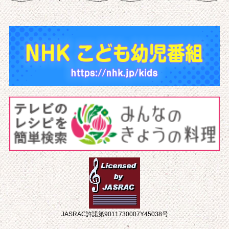
JASRAC許諾第9011730007Y45038号