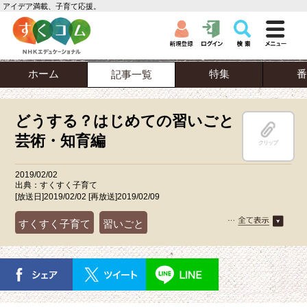
アイデア満載、子育て応援。
ホーム
特集
番
記事一覧
どうする？はじめての習いごと
芸術・知育編
クリップ
2019/02/02
出典：すくすく子育て
[放送日]2019/02/02 [再放送]2019/02/09
すくすく子育て
習いごと