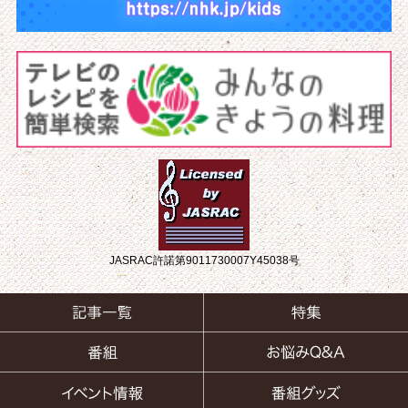
JASRAC許諾第9011730007Y45038号