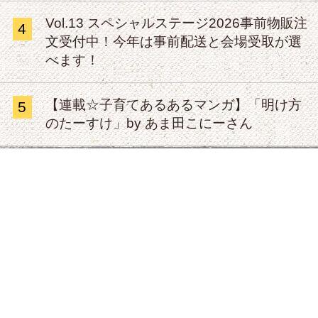
Vol.13 スペシャルステージ2026事前物販注
4
文受付中！今年は事前配送と会場受取が選
べます！
【連載☆子育てあるあるマンガ】「明け方
5
のたーすけ」by あま田こにーさん