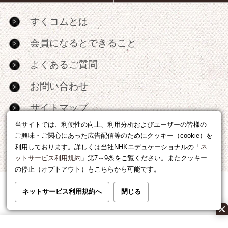
すくコムとは
会員になるとできること
よくあるご質問
お問い合わせ
サイトマップ
当サイトでは、利便性の向上、利用分析およびユーザーの皆様の
RSS
ご興味・ご関心にあった広告配信等のためにクッキー（cookie）を
利用しております。詳しくは当社NHKエデュケーショナルの「
ネ
広告出稿・パートナーシップについて
ットサービス利用規約
」第7～9条をご覧ください。またクッキー
の停止（オプトアウト）もこちらから可能です。
利用規約
|
個人情報の取り扱いについて
ネットサービス利用規約へ
閉じる
運営会社
|
広告に関するお問い合わせ
©NHK EDUCATIONAL CORP.転載には許可が必要です。
All right reserved.