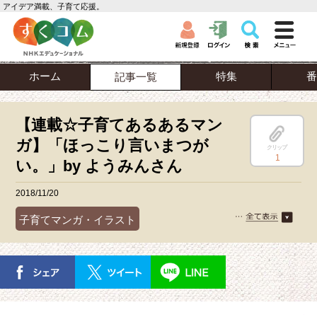
アイデア満載、子育て応援。
ホーム
特集
番
記事一覧
【連載☆子育てあるあるマン
ガ】「ほっこり言いまつが
クリップ
1
い。」by ようみんさん
2018/11/20
子育てマンガ・イラスト