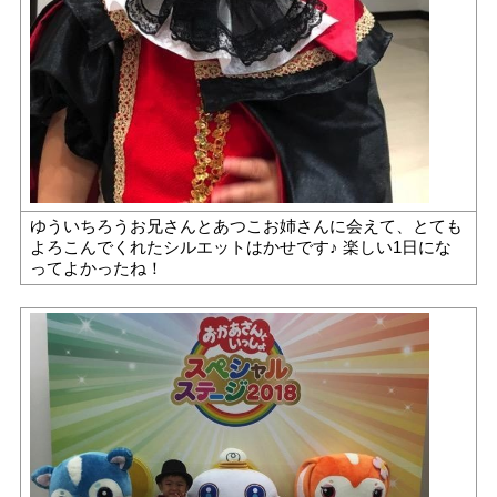
ゆういちろうお兄さんとあつこお姉さんに会えて、とても
よろこんでくれたシルエットはかせです♪ 楽しい1日にな
ってよかったね！