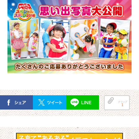
クリップ
1