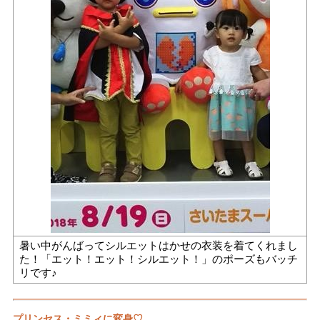
暑い中がんばってシルエットはかせの衣装を着てくれまし
た！「エット！エット！シルエット！」のポーズもバッチ
リです♪
プリンセス・ミミィに変身♡