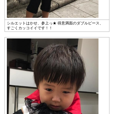
シルエットはかせ、参上っ★ 得意満面のダブルピース、
すごくカッコイイです！！