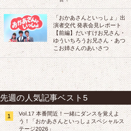
「おかあさんといっしょ」出
演者交代 発表会見レポート
【前編】だいすけお兄さん・
ゆういちろうお兄さん・あつ
こお姉さんのあいさつ
先週の人気記事ベスト5
Vol.17 本番間近！一緒にダンスを覚えよ
1
う！「おかあさんといっしょスペシャルス
テージ2026」