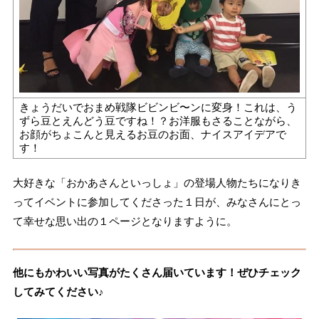
きょうだいでおまめ戦隊ビビンビ〜ンに変身！これは、う
ずら豆とえんどう豆ですね！？お洋服もさることながら、
お顔がちょこんと見えるお豆のお面、ナイスアイデアで
す！
大好きな「おかあさんといっしょ」の登場人物たちになりき
ってイベントに参加してくださった１日が、みなさんにとっ
て幸せな思い出の１ページとなりますように。
他にもかわいい写真がたくさん届いています！ぜひチェック
してみてください♪