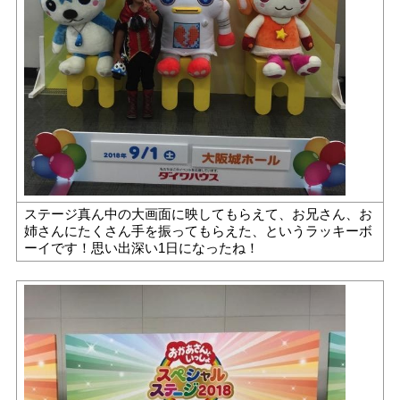
ステージ真ん中の大画面に映してもらえて、お兄さん、お
姉さんにたくさん手を振ってもらえた、というラッキーボ
ーイです！思い出深い1日になったね！