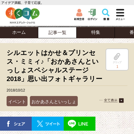
アイデア満載、子育て応援。
ホーム
特集
番
記事一覧
シルエットはかせ＆プリンセ
ス・ミミィ♪「おかあさんとい
クリップ
1
っしょスペシャルステージ
2018」思い出フォトギャラリー
2018/10/12
イベント
おかあさんといっしょ