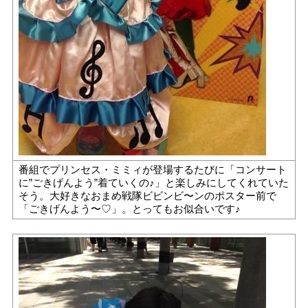
番組でプリンセス・ミミィが登場するたびに「コンサート
に”ごきげんよう”着ていくの♪」と楽しみにしてくれていた
そう。大好きなおまめ戦隊ビビンビ〜ンのポスター前で
「ごきげんよう〜♡」。とってもお似合いです♪