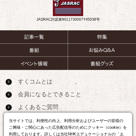
JASRAC許諾第9011730007Y45038号
すくコムとは
会員になるとできること
よくあるご質問
お問い合わせ
当サイトでは、利便性の向上、利用分析およびユーザーの皆様の
ご興味・ご関心にあった広告配信等のためにクッキー（cookie）を
サイトマップ
利用しております。詳しくは当社NHKエデュケーショナルの「
ネ