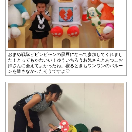
おまめ戦隊ビビンビ〜ンの黒豆になって参加してくれまし
た！とってもかわいい！ゆういちろうお兄さんとあつこお
姉さんに会えてよかったね。寝るときもワンワンのバルー
ンを離さなかったそうですよ♡