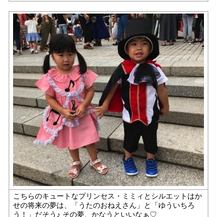
こちらのキュートなプリンセス・ミミィとシルエットはか
せの将来の夢は、「うたのおねえさん」と「ゆういちろ
う！」だそう♪ その夢、かなうといいなぁ♡