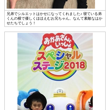
兄弟でシルエットはかせになってくれました♪ 寝ている弟
くんの横で優しくほほえむお兄ちゃん。なんて素敵なはか
せたちでしょう！