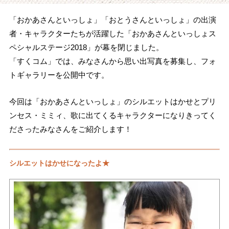
「おかあさんといっしょ」「おとうさんといっしょ」の出演
者・キャラクターたちが活躍した「おかあさんといっしょス
ペシャルステージ2018」が幕を閉じました。
「すくコム」では、みなさんから思い出写真を募集し、フォ
トギャラリーを公開中です。
今回は「おかあさんといっしょ」のシルエットはかせとプリ
ンセス・ミミィ、歌に出てくるキャラクターになりきってく
ださったみなさんをご紹介します！
シルエットはかせになったよ★