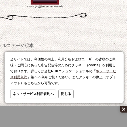
JASRAC許諾第9011730007Y45038号
ャルステージ
絵本
おやつ
当サイトでは、利便性の向上、利用分析およびユーザーの皆様のご興
レシピ
味・ご関心にあった広告配信等のためにクッキー（cookie）を利用し
ております。詳しくは当社NHKエデュケーショナルの「
ネットサービ
ス利用規約
」第7～9条をご覧ください。またクッキーの停止（オプト
アウト）もこちらから可能です。
ネットサービス利用規約へ
閉じる