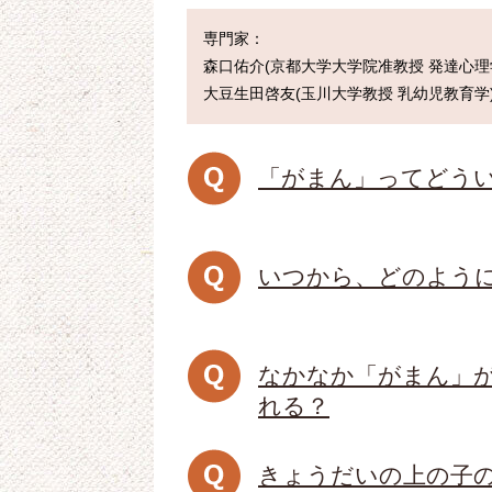
専門家：

森口佑介(京都大学大学院准教授 発達心理学
「がまん」ってどうい
いつから、どのよう
なかなか「がまん」
れる？
きょうだいの上の子