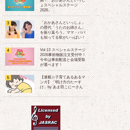
開！「おかあさんといっし
ょスペシャルステージ
2026」
3
「おかあさんといっしょ」
の歴代「うたのお姉さん」
を振り返ろう。ママ・パパ
も知ってる歌がいっぱい！
4
Vol.13 スペシャルステージ
2026事前物販注文受付中！
今年は事前配送と会場受取
が選べます！
5
【連載☆子育てあるあるマ
ンガ】「明け方のたーす
け」by あま田こにーさん