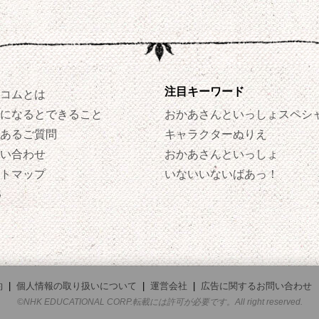
注目キーワード
コムとは
になるとできること
おかあさんといっしょスペシ
あるご質問
キャラクターぬりえ
い合わせ
おかあさんといっしょ
トマップ
いないいないばあっ！
S
約
|
個人情報の取り扱いについて
|
運営会社
|
広告に関するお問い合わせ
©NHK EDUCATIONAL CORP.転載には許可が必要です。All right reserved.