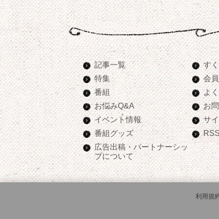
記事一覧
すく
特集
会員
番組
よく
お悩みQ&A
お問
イベント情報
サイ
番組グッズ
RS
広告出稿・パートナーシッ
プについて
利用規