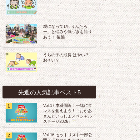
親になって1年 りんたろ
ー。と悩みや気づきを語り
あう！ 後編
うちの子の成長 はやい？
おそい？
先週の人気記事ベスト5
1
Vol.17 本番間近！一緒にダ
ンスを覚えよう！「おかあ
さんといっしょスペシャル
ステージ2026」
2
Vol.16 セットリスト一部公