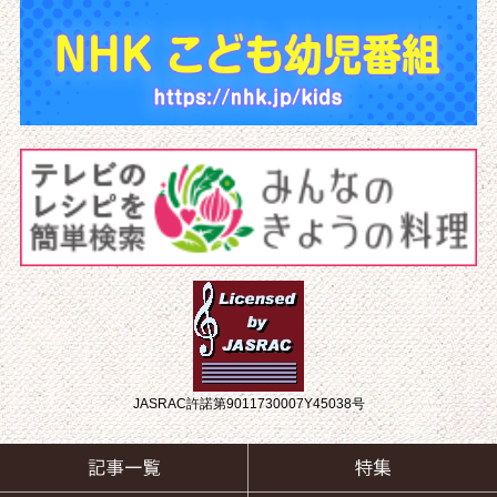
JASRAC許諾第9011730007Y45038号