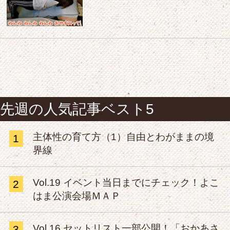
先週の人気記事ベスト5
主体性の育て方（1）自由とわがままの境
1
界線
Vol.19 イベント当日までにチェック！よこ
2
はま公演会場ＭＡＰ
Vol.16 セットリスト一部公開！「おかあさ
3