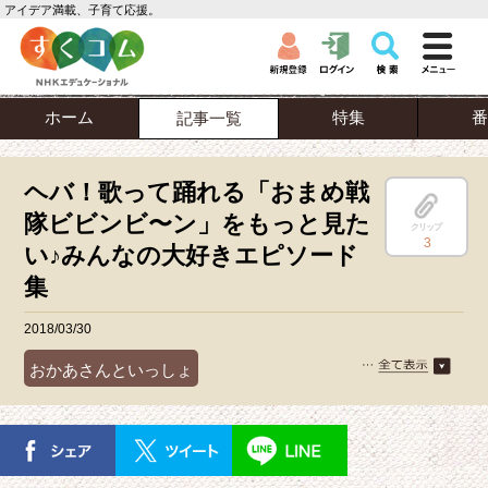
アイデア満載、子育て応援。
ホーム
特集
番
記事一覧
ヘバ！歌って踊れる「おまめ戦
隊ビビンビ〜ン」をもっと見た
クリップ
3
い♪みんなの大好きエピソード
集
2018/03/30
おかあさんといっしょ