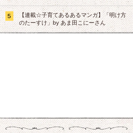
【連載☆子育てあるあるマンガ】「明け方
5
のたーすけ」by あま田こにーさん