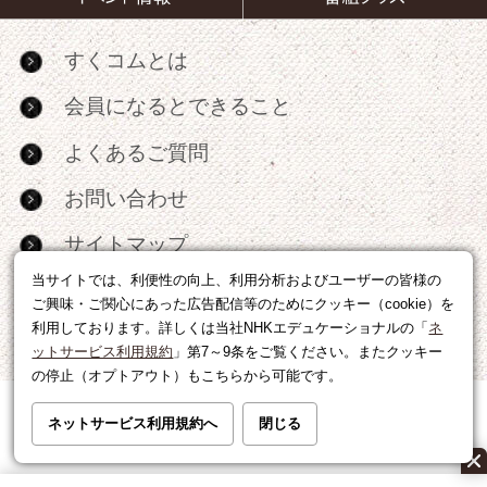
すくコムとは
会員になるとできること
よくあるご質問
お問い合わせ
サイトマップ
当サイトでは、利便性の向上、利用分析およびユーザーの皆様の
RSS
ご興味・ご関心にあった広告配信等のためにクッキー（cookie）を
利用しております。詳しくは当社NHKエデュケーショナルの「
ネ
広告出稿・パートナーシップについて
ットサービス利用規約
」第7～9条をご覧ください。またクッキー
の停止（オプトアウト）もこちらから可能です。
利用規約
|
個人情報の取り扱いについて
ネットサービス利用規約へ
閉じる
運営会社
|
広告に関するお問い合わせ
©NHK EDUCATIONAL CORP.転載には許可が必要です。