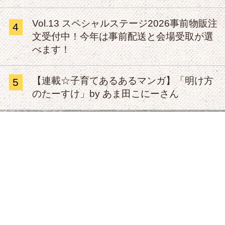
Vol.13 スペシャルステージ2026事前物販注
4
文受付中！今年は事前配送と会場受取が選
べます！
【連載☆子育てあるあるマンガ】「明け方
5
のたーすけ」by あま田こにーさん