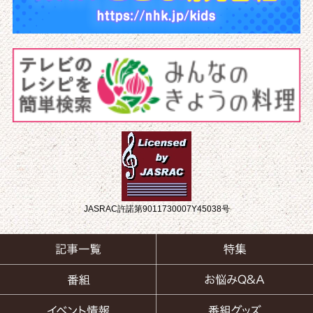
JASRAC許諾第9011730007Y45038号