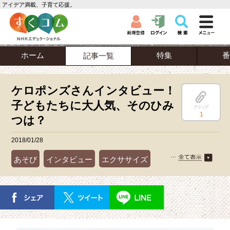
アイデア満載、子育て応援。
ホーム
特集
番
記事一覧
ケロポンズさんインタビュー！
子どもたちに大人気、そのひみ
クリップ
1
つは？
2018/01/28
あそび
インタビュー
エクササイズ
運動