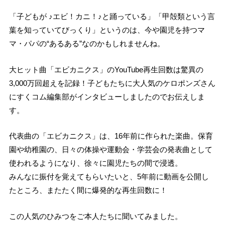
「子どもが ♪エビ！カニ！♪と踊っている」「甲殻類という言
葉を知っていてびっくり」というのは、今や園児を持つマ
マ・パパの“あるある”なのかもしれませんね。
大ヒット曲「エビカニクス」のYouTube再生回数は驚異の
3,000万回超えを記録！子どもたちに大人気のケロポンズさん
にすくコム編集部がインタビューしましたのでお伝えしま
す。
代表曲の「エビカニクス」は、16年前に作られた楽曲。保育
園や幼稚園の、日々の体操や運動会・学芸会の発表曲として
使われるようになり、徐々に園児たちの間で浸透。
みんなに振付を覚えてもらいたいと、5年前に動画を公開し
たところ、またたく間に爆発的な再生回数に！
この人気のひみつをご本人たちに聞いてみました。