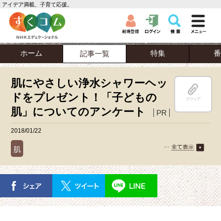
アイデア満載、子育て応援。
ホーム
特集
番
記事一覧
肌にやさしい浄水シャワーヘッ
ドをプレゼント！「子どもの
クリップ
肌」についてのアンケート
PR
2018/01/22
肌