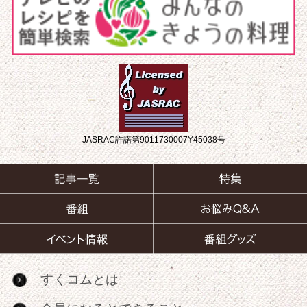
JASRAC許諾第9011730007Y45038号
すくコムとは