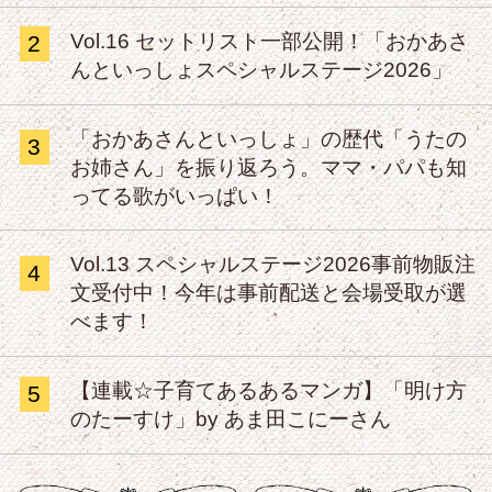
Vol.16 セットリスト一部公開！「おかあさ
2
んといっしょスペシャルステージ2026」
「おかあさんといっしょ」の歴代「うたの
3
お姉さん」を振り返ろう。ママ・パパも知
ってる歌がいっぱい！
Vol.13 スペシャルステージ2026事前物販注
4
文受付中！今年は事前配送と会場受取が選
べます！
【連載☆子育てあるあるマンガ】「明け方
5
のたーすけ」by あま田こにーさん