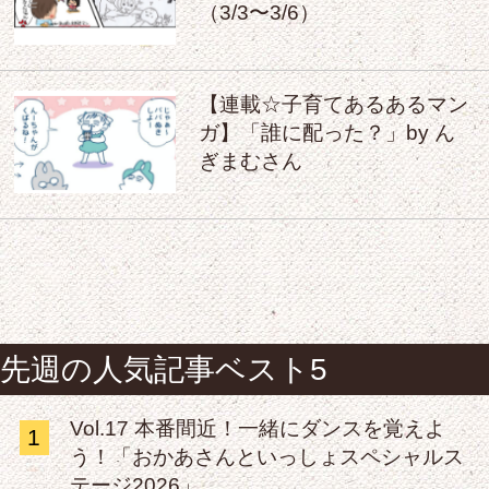
（3/3〜3/6）
【連載☆子育てあるあるマン
ガ】「誰に配った？」by ん
ぎまむさん
先週の人気記事ベスト5
Vol.17 本番間近！一緒にダンスを覚えよ
1
う！「おかあさんといっしょスペシャルス
テージ2026」