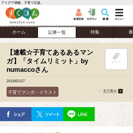
アイデア満載、子育て応援。
ホーム
特集
番
記事一覧
【連載☆子育てあるあるマン
ガ】「タイムリミット」by
クリップ
numaccoさん
2018/01/27
子育てマンガ・イラスト