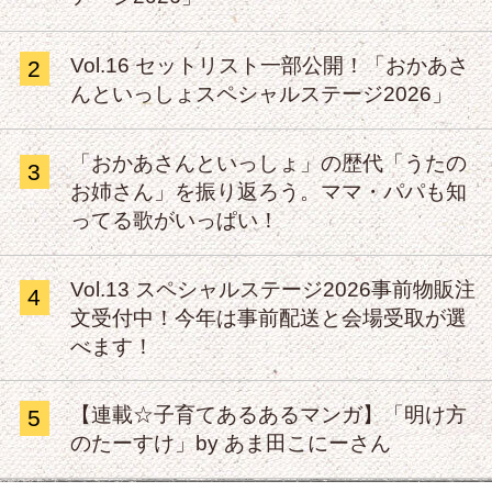
Vol.16 セットリスト一部公開！「おかあさ
2
んといっしょスペシャルステージ2026」
「おかあさんといっしょ」の歴代「うたの
3
お姉さん」を振り返ろう。ママ・パパも知
ってる歌がいっぱい！
Vol.13 スペシャルステージ2026事前物販注
4
文受付中！今年は事前配送と会場受取が選
べます！
【連載☆子育てあるあるマンガ】「明け方
5
のたーすけ」by あま田こにーさん