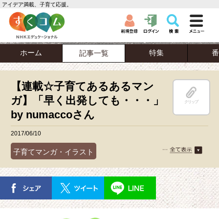
アイデア満載、子育て応援。
ホーム
特集
番
記事一覧
【連載☆子育てあるあるマン
ガ】「早く出発しても・・・」
クリップ
by numaccoさん
2017/06/10
子育てマンガ・イラスト