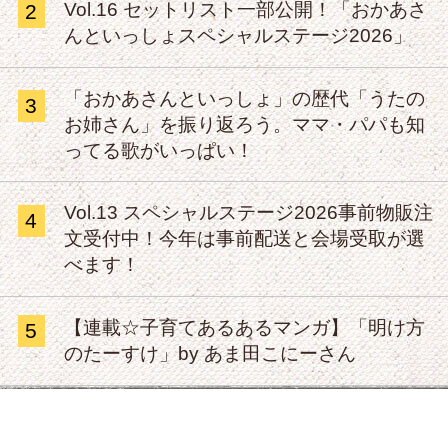
Vol.16 セットリスト一部公開！「おかあさ
2
んといっしょスペシャルステージ2026」
「おかあさんといっしょ」の歴代「うたの
3
お姉さん」を振り返ろう。ママ・パパも知
ってる歌がいっぱい！
Vol.13 スペシャルステージ2026事前物販注
4
文受付中！今年は事前配送と会場受取が選
べます！
【連載☆子育てあるあるマンガ】「明け方
5
のたーすけ」by あま田こにーさん