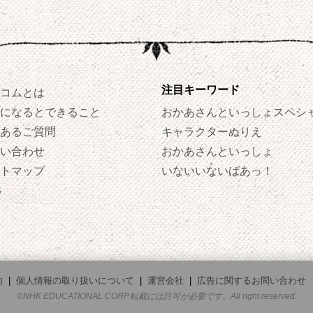
注目キーワード
コムとは
になるとできること
おかあさんといっしょスペシ
あるご質問
キャラクターぬりえ
い合わせ
おかあさんといっしょ
トマップ
いないいないばあっ！
S
約
|
個人情報の取り扱いについて
|
運営会社
|
広告に関するお問い合わせ
©NHK EDUCATIONAL CORP.転載には許可が必要です。All right reserved.