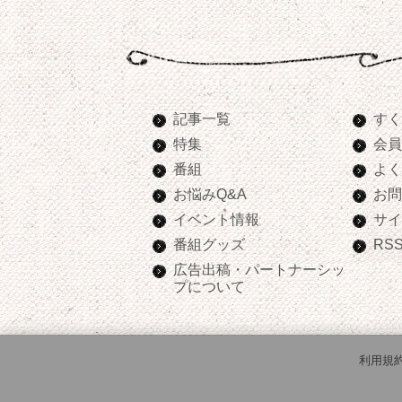
記事一覧
すく
特集
会員
番組
よく
お悩みQ&A
お問
イベント情報
サイ
番組グッズ
RS
広告出稿・パートナーシッ
プについて
利用規