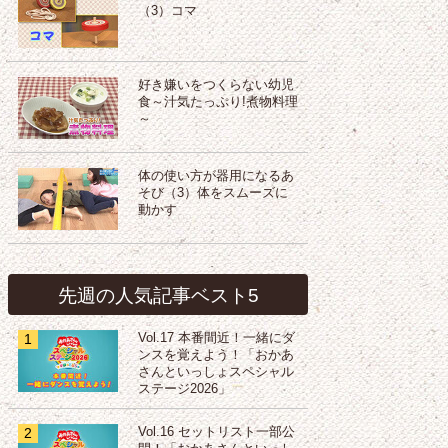
（3）コマ
好き嫌いをつくらない幼児
食～汁気たっぷり!煮物料理
～
体の使い方が器用になるあ
そび（3）体をスムーズに
動かす
先週の人気記事ベスト5
1
Vol.17 本番間近！一緒にダ
ンスを覚えよう！「おかあ
さんといっしょスペシャル
ステージ2026」
2
Vol.16 セットリスト一部公