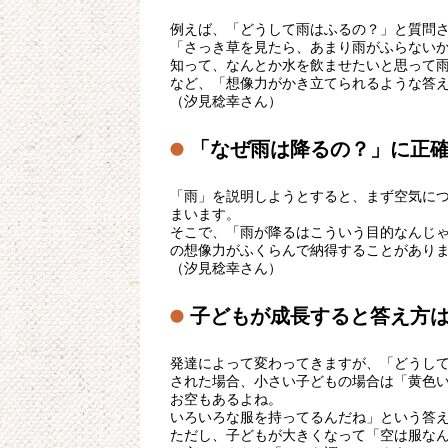
例えば、「どうして雨はふるの？」と質問
「さっき草を見たら、あまり雨がふらない
知って、なんとか水を飲ませたいと思って
など、「想像力がかき立てられるような答
（汐見稔幸さん）
「なぜ雨は降るの？」に正
「雨」を説明しようとすると、まず空気に
まいます。
そこで、「雨が降るはこういう目的なんじ
の想像力がふくらんで納得することがあり
（汐見稔幸さん）
子どもが成長すると答え方
発達によって変わってきますが、「どうし
された場合、小さい子どもの場合は「黄色
お空もあるよね。
いろいろな服を持ってるんだね」という答
ただし、子どもが大きくなって「空は服な