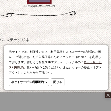
JASRAC許諾第9011730007Y45038号
ャルステージ
絵本
おやつ
当サイトでは、利便性の向上、利用分析およびユーザーの皆様のご興
レシピ
味・ご関心にあった広告配信等のためにクッキー（cookie）を利用し
ております。詳しくは当社NHKエデュケーショナルの「
ネットサービ
ス利用規約
」第7～9条をご覧ください。またクッキーの停止（オプト
アウト）もこちらから可能です。
ネットサービス利用規約へ
閉じる