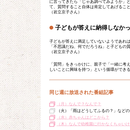
に言ってきたら「じゃあ調べてみようか」
て、質問すること自体は肯定してあげるこ
（岩立京子さん）
子どもが答えに納得しなか
子どもが答えに満足していないようであれ
「不思議だね、何でだろうね」と子どもの
（岩立京子さん）
「質問」をきっかけに、親子で「一緒に考
しいことに興味を持つ」という循環ができ
同じ週に放送された番組記事
（月）なんで？なんで？
（火）「雨はどうしてふるの？」などの
（水）赤ちゃんはどこから？
（木）なんで幼稚園に行かなくちゃいけ