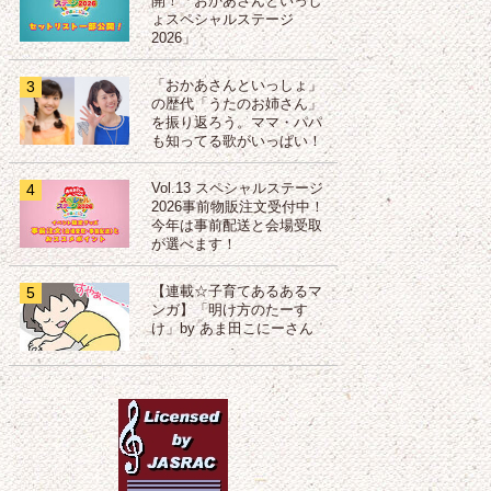
開！「おかあさんといっし
ょスペシャルステージ
2026」
3
「おかあさんといっしょ」
の歴代「うたのお姉さん」
を振り返ろう。ママ・パパ
も知ってる歌がいっぱい！
4
Vol.13 スペシャルステージ
2026事前物販注文受付中！
今年は事前配送と会場受取
が選べます！
5
【連載☆子育てあるあるマ
ンガ】「明け方のたーす
け」by あま田こにーさん