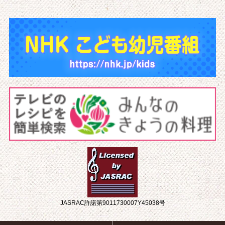
JASRAC許諾第9011730007Y45038号