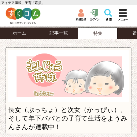
アイデア満載、子育て応援。
ホーム
記事一覧
番
特集
長女（ぷっちょ）と次女（かっぴぃ）、
そして年下パパとの子育て生活をようみ
んさんが連載中！