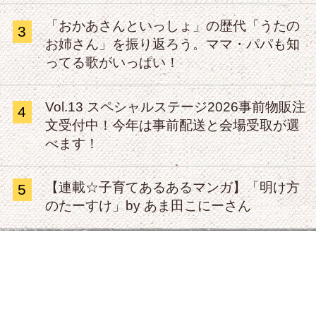
「おかあさんといっしょ」の歴代「うたの
3
お姉さん」を振り返ろう。ママ・パパも知
ってる歌がいっぱい！
Vol.13 スペシャルステージ2026事前物販注
4
文受付中！今年は事前配送と会場受取が選
べます！
【連載☆子育てあるあるマンガ】「明け方
5
のたーすけ」by あま田こにーさん