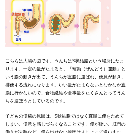
こちらは大腸の図です。うんちはS状結腸という場所にたま
ります。一定の量がたまると、「蠕動（ぜんどう）運動」と
いう腸の動きが出て、うんちが直腸に運ばれ、便意が起き、
排便する流れになります。いい量がたまらないとなかなか直
腸に行かないので、食物繊維や食事量をたくさんとってうん
ちを運ぼうとしているのです。
子どもの便秘の原因は、S状結腸ではなく直腸に便をためて
しまい、便意を感じづらくなることです。便が硬い、肛門の
働きが未熟など、便を出せない原因は人によって違います