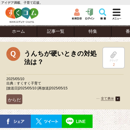
アイデア満載、子育て応援。
ホーム
記事一覧
特集
番
うんちが硬いときの対処
法は？
クリップ
2
2025/05/10
出典：すくすく子育て
[放送日]2025/05/10 [再放送]2025/05/15
からだ