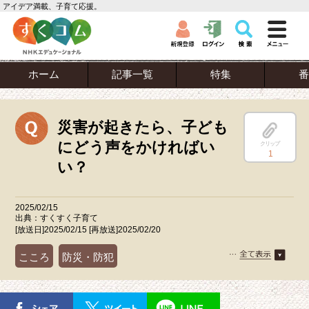
アイデア満載、子育て応援。
ホーム
記事一覧
特集
番
災害が起きたら、子ども
にどう声をかければい
クリップ
1
い？
2025/02/15
出典：すくすく子育て
[放送日]2025/02/15 [再放送]2025/02/20
こころ
防災・防犯