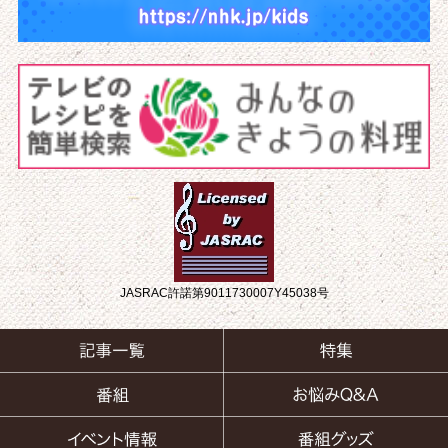
JASRAC許諾第9011730007Y45038号