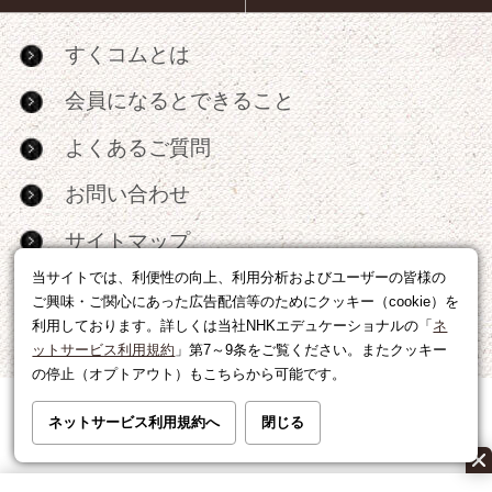
すくコムとは
会員になるとできること
よくあるご質問
お問い合わせ
サイトマップ
当サイトでは、利便性の向上、利用分析およびユーザーの皆様の
RSS
ご興味・ご関心にあった広告配信等のためにクッキー（cookie）を
利用しております。詳しくは当社NHKエデュケーショナルの「
ネ
広告出稿・パートナーシップについて
ットサービス利用規約
」第7～9条をご覧ください。またクッキー
の停止（オプトアウト）もこちらから可能です。
利用規約
|
個人情報の取り扱いについて
ネットサービス利用規約へ
閉じる
運営会社
|
広告に関するお問い合わせ
©NHK EDUCATIONAL CORP.転載には許可が必要です。