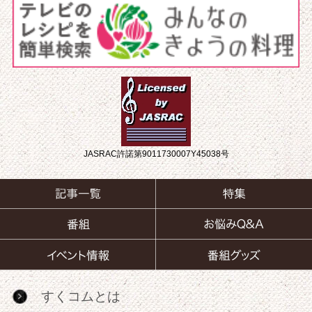
JASRAC許諾第9011730007Y45038号
すくコムとは