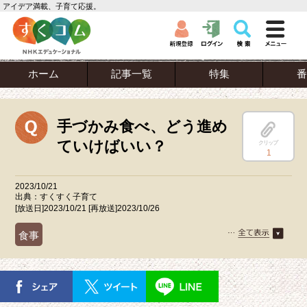
アイデア満載、子育て応援。
ホーム
記事一覧
特集
番
手づかみ食べ、どう進め
ていけばいい？
クリップ
1
2023/10/21
出典：すくすく子育て
[放送日]2023/10/21 [再放送]2023/10/26
食事