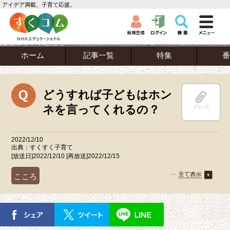
アイデア満載、子育て応援。
ホーム
記事一覧
特集
番
どうすれば子どもはホン
ネを言ってくれるの？
クリップ
2022/12/10
出典：すくすく子育て
[放送日]2022/12/10 [再放送]2022/12/15
こころ