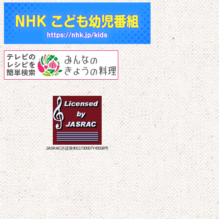
JASRAC許諾第9011730007Y45038号