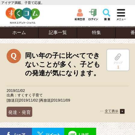
アイデア満載、子育て応援。
ホーム
記事一覧
特集
番
同い年の子に比べてでき
ないことが多く、子ども
クリップ
1
の発達が気になります。
2019/11/02
出典：すくすく子育て
[放送日]2019/11/02 [再放送]2019/11/09
発達・発育