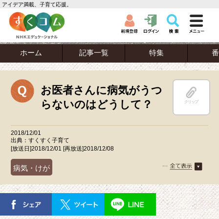
アイデア満載、子育て応援。
ホーム
記事一覧
特集
番
お医者さんに病気がうつ
らないのはどうして？
クリップ
2018/12/01
出典：すくすく子育て
[放送日]2018/12/01 [再放送]2018/12/08
病気・けが