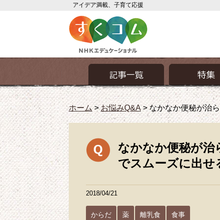
アイデア満載、子育て応援
ホーム
>
お悩みQ&A
>
なかなか便秘が治ら
なかなか便秘が治
でスムーズに出せ
2018/04/21
からだ
薬
離乳食
食事