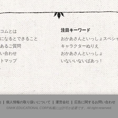
注目キーワード
コムとは
になるとできること
おかあさんといっしょスペシ
あるご質問
キャラクターぬりえ
い合わせ
おかあさんといっしょ
トマップ
いないいないばあっ！
S
約
|
個人情報の取り扱いについて
|
運営会社
|
広告に関するお問い合わせ
©NHK EDUCATIONAL CORP.転載には許可が必要です。All right reserved.