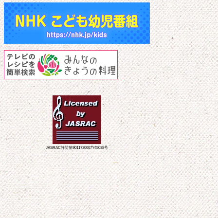
JASRAC許諾第9011730007Y45038号