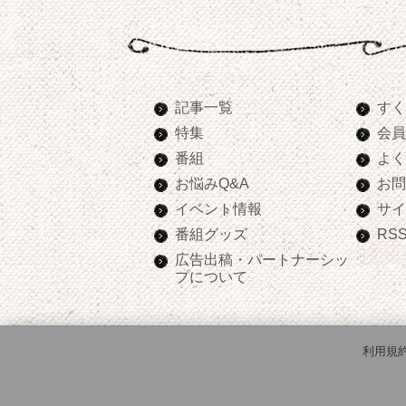
記事一覧
すく
特集
会員
番組
よく
お悩みQ&A
お問
イベント情報
サイ
番組グッズ
RS
広告出稿・パートナーシッ
プについて
利用規